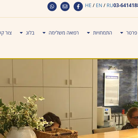
HE
/
EN
/
RU
03-641418
 פרטר
התמחויות
רפואה משלימה
בלוג
צור ק