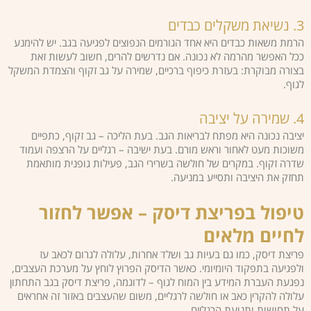
3. נשיאת משקלים כבדים
הרמת משאות כבדים היא אחד הגורמים הנפוצים לפגיעה בגב. יש להימנע
ככל האפשר מהרמה לא נכונה. אם נדרשים להרים, חשוב לעשות זאת
בצורה מבוקרת: בעזרת כיפוף ברכיים, שמירה על גב זקוף והצמדת המשקל
לגוף.
4. שמירה על יציבה
יציבה נכונה היא מפתח לבריאות הגב. בעת הליכה – גב זקוף, כתפיים
משוכות מעט לאחור וראש מורם. בעת ישיבה – רגליים על הרצפה ועמוד
שדרה זקוף. במקרים של חולשה בשרירי הגב, פעילות גופנית מותאמת
תחזק את היציבה ותסייע במניעה.
טיפול בפריצת דיסק – אפשר לחזור
לחיים מלאים
פריצת דיסק, כמו גם בעיות גב ושלד אחרות, עלולה לגרום לכאב עז
ולפגיעה בתפקוד היומיומי. כאשר הדיסק הפרוץ לוחץ על מערכת העצבים,
נפגעת העברת המידע בין המוח לגוף – לדוגמה, פריצת דיסק בגב התחתון
עלולה להקרין כאב או חולשה לרגליים, משום שהעצבים באזור זה אחראים
על תחושות ותנועת הרגליים.