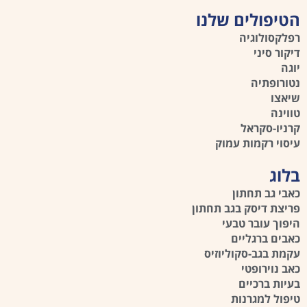
הטיפולים שלנו
רפלקסולוגיה
דיקור סיני
יוגה
נטורופתיה
שיאצו
טווינה
קרניו-סקראל
עיסוי רקמות עמוק
בלוג
כאבי גב תחתון
פריצת דיסק בגב תחתון
היפוך עובר טבעי
כאבים ברגליים
עקמת בגב-סקוליוזיס
כאב נוירופטי
בעיות ברכיים
טיפול למגרנות