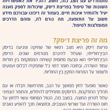
מתמודדים עם מצב כזה, חשוב להכיר את האפשרויות
השונות של טיפול בפריצת דיסק, שיכולות לספק מענה
יעיל ולהחזיר איכות חיים. בעמוד זה ריכזנו עבורכם מידע
חשוב על התופעה, מה גורם לה, ומהם הדרכים
המומלצות לטיפול.
מה זה פריצת דיסק?
פריצת דיסק היא מצב רפואי של שחיקה ופגיעה בדיסק
הבין־חולייתי, שעלול להיגרם מגורמים שונים. הדיסק
הבין־חולייתי הוא טבעת סחוסית קשיחה הממוקמת בין חוליות
עמוד השדרה, ובתוכה חומר דמוי ג'ל שתפקידו לבלום זעזועים
ולשמור על המרווח התקין בין החוליות.
כאשר מופעל לחץ ממושך על הגב, מתרחשת חבלה או עם
תהליך ההזדקנות, הדיסקים מתחילים להיחלש, והחומר הצמיגי
עלול לפרוץ החוצה. במצב כזה, הנוזל הסחוסי עשוי ללחוץ על
חוט השדרה ועל שורשי העצבים, וכתוצאה מכך להופיע כאבים