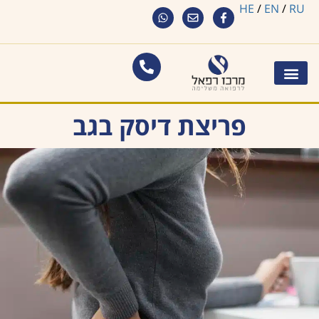
HE
/
EN
/
RU
פריצת דיסק בגב