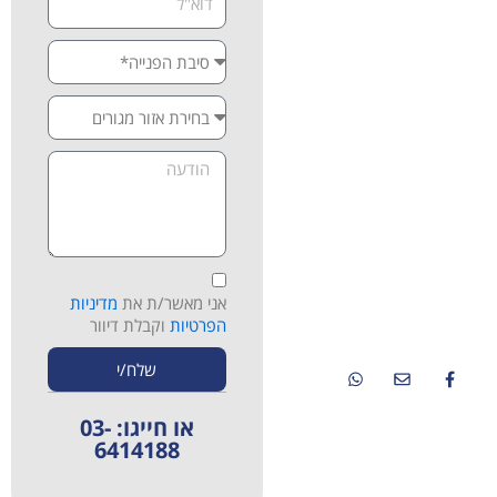
הדרך לריפוי טבעי ובריא יותר.
אם אתם מתמודדים עם כאבים,
מחלות כרוניות או מחפשים
אלטרנטיבה לטיפולים פולשניים
ותרופתיים – אנחנו כאן
בשבילכם. צרו איתנו קשר
לתיאום פגישת ייעוץ ראשונית
ללא התחייבות, וגלו איך מרכז
רפאל יכול לעזור גם לכם.
ברזאני 4 רמת אביב ג'-
תל אביב
אני מאשר/ת את
מדיניות
08:00-13:00
הפרטיות
וקבלת דיוור
03-6414188
שלח/י
או חייגו: 03-
6414188