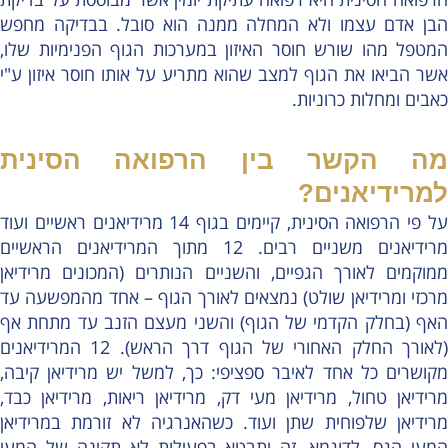
הבן אדם עצמו ולא המחלה ממנה הוא סובל. בבדיקה מחפש
המטפל מהו שורש חוסר האיזון במערכות הגוף הפנימיות שלו,
אשר הביאו את הגוף למצב שהוא מתריע על אותו חוסר איזון ע"י
כאבים ומחלות כרוניות.
מה הקשר בין הרפואה הסינית
למרידיאנים?
על פי הרפואה הסינית, קיימים בגוף 14 מרידיאנים ראשיים ועוד
מרידיאנים משניים רבים. 12 מתוך המרידיאנים הראשיים
ממוקמים לאורך הגפיים, והשניים הנותרים (המכונים מרידיאן
מרכזי ומרידיאן שולט) נמצאים לאורך הגוף – אחד מהמפשעה עד
האף (בחלק הקדמי של הגוף) והשני מעצם הזנב עד מתחת אף
(לאורך החלק האחורי של הגוף דרך הראש). 12 המרידיאנים
מקושרים כל אחד לאיבר ספציפי: כך, למשל יש מרידיאן קיבה,
מרידיאן טחול, מרידיאן מעי דק, מרידיאן ריאות, מרידיאן כבד,
מרידיאן שלפוחית שתן ועוד. כשהאנרגיה לא זורמת במרידיאן
המעי הגס, לדוגמא, זה יתבטא בפעילות לא תקינה של המעי