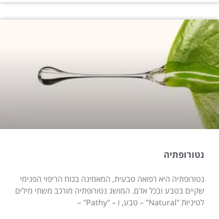
נטורופתיה
נטורופתיה היא רפואה טבעית, המאמינה בכוח הריפוי הפנימי
שקיים בטבע ובכל אדם. המושג נטורופתיה מורכב משתי מילים
לטיניות "Natural" – טבע, ו – "Pathy" –