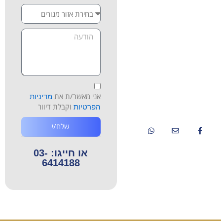
ותרופתיים – אנחנו כאן
בשבילכם. צרו איתנו קשר
לתיאום פגישת ייעוץ ראשונית
ללא התחייבות, וגלו איך מרכז
רפאל יכול לעזור גם לכם.
ברזאני 4 רמת אביב
ג'-תל אביב
אני מאשר/ת את
מדיניות
08:00-13:00
וקבלת דיוור
הפרטיות
03-6414188
שלח/י
או חייגו: 03-
6414188