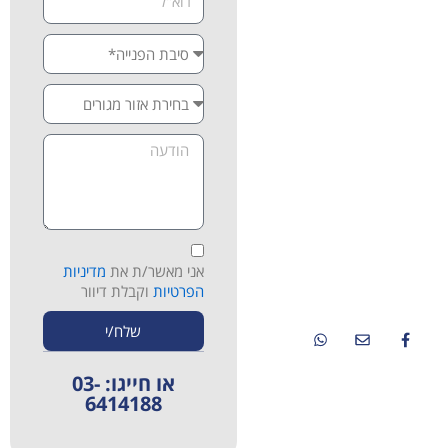
הדרך לריפוי טבעי ובריא יותר.
אם אתם מתמודדים עם כאבים,
מחלות כרוניות או מחפשים
אלטרנטיבה לטיפולים פולשניים
ותרופתיים – אנחנו כאן
בשבילכם. צרו איתנו קשר
לתיאום פגישת ייעוץ ראשונית
ללא התחייבות, וגלו איך מרכז
רפאל יכול לעזור גם לכם.
ברזאני 4 רמת אביב ג'-
תל אביב
אני מאשר/ת את
מדיניות
08:00-13:00
הפרטיות
וקבלת דיוור
03-6414188
שלח/י
או חייגו: 03-
6414188