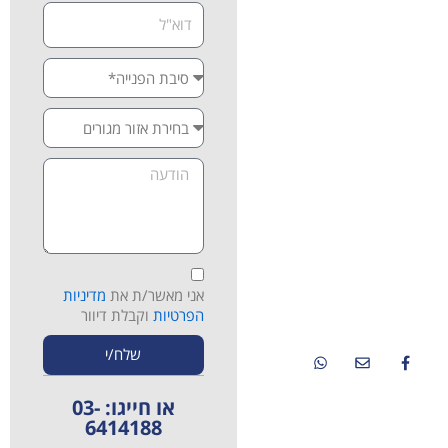
נשמח לעזור לכם להתחיל את
הדרך לריפוי טבעי ובריא יותר.
אם אתם מתמודדים עם כאבים,
מחלות כרוניות או מחפשים
אלטרנטיבה לטיפולים פולשניים
ותרופתיים – אנחנו כאן
בשבילכם. צרו איתנו קשר
לתיאום פגישת ייעוץ ראשונית
ללא התחייבות, וגלו איך מרכז
רפאל יכול לעזור גם לכם.
ברזאני 4 רמת אביב ג'-
תל אביב
אני מאשר/ת את
מדיניות
08:00-13:00
הפרטיות
וקבלת דיוור
03-6414188
שלח/י
או חייגו: 03-
6414188