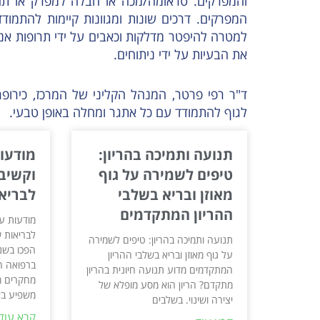
והמפרקים. טראומה/מכה או חבלה למפרק או תהל
המפרקים. דרכים שונות ומגוונות קיימות להתמו
למטרה להיפטר מדלקות וכאבים על ידי תרופות אנט
את הבעיות על ידי ניתוחים.
ד"ר רפי פרטר, המנהל הקליני של המרכז, כירופר
לגוף להתמודד עם כל אתגר ומחלה באופן טבעי.
תנועה ותמיכה בהריון:
מודעו
טיפים לשמירה על גוף
וקשיב
מאוזן ובריא בשלבי
לבריא
ההריון המתקדמים
מודעות ע
לבריאות ש
תנועה ותמיכה בהריון: טיפים לשמירה
הפכו בשני
על גוף מאוזן ובריא בשלבי ההריון
ברפואה ה
המתקדמים מדוע תנועה חיונית בהריון
מחקרים מ
מתקדם? הריון הוא מסע מופלא של
משפיע באו
יצירה ושינוי. בשלבים
קרא עוד 