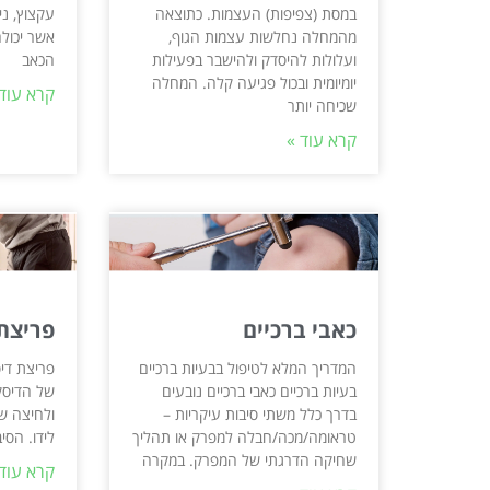
במסת (צפיפות) העצמות. כתוצאה
עקצוץ, ני
מהמחלה נחלשות עצמות הגוף,
אשר יכולה
ועלולות להיסדק ולהישבר בפעילות
הכאב
יומיומית ובכול פגיעה קלה. המחלה
קרא עוד 
שכיחה יותר
קרא עוד »
כאבי ברכיים
פריצת 
המדריך המלא לטיפול בבעיות ברכיים
פריצת די
בעיות ברכיים כאבי ברכיים נובעים
של הדיסק 
בדרך כלל משתי סיבות עיקריות –
ולחיצה ש
טראומה/מכה/חבלה למפרק או תהליך
לידו. הסי
שחיקה הדרגתי של המפרק. במקרה
קרא עוד 