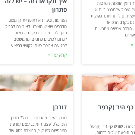
איך תקראו לזה – יש לזה
ר הזמן הופכות השיטות
פתרון
 טיפול אלטרנטיביים או
שלימים ליותר ויותר נפוצות
הפרעות ובעיות אורתופדיות הן מסוג
 גם בקרב הרפואה
הדברים שאיש מאיתנו לא רוצה לסבול
 הרבה אנשים מחפשים
מהן. לרוב מדובר בבעיות שיכולות
פולים
לגרום לכאבים כרוניים ומתמשכים,
»
לפגיעה ארוכת טווח ולקושי בביצוע
קרא עוד »
כף היד (קרפל
דורבן
דורבן בעקב מהו דורבן ברגל? דורבן
הינו בלט עצם העקב. עצם עודפת
נהרת שורש כף היד (קרפל
המרגישה כמו קוץ, הנוצרת כסוג של
נה תופעה של הירדמות,