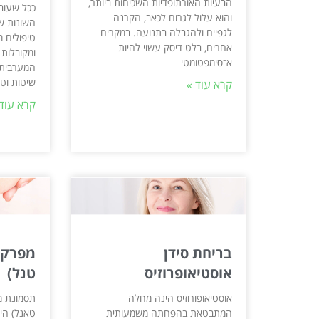
הבעיות האורתופדיות השכיחות ביותר,
ככל שעוב
והוא עלול לגרום לכאב, הקרנה
השונות של
לגפיים ולהגבלה בתנועה. במקרים
טיפולים מ
אחרים, בלט דיסק עשוי להיות
ומקובלות
א־סימפטומטי
המערבית.
שיטות וטי
קרא עוד »
קרא עוד 
בריחת סידן
מפרק 
אוסטיאופרוזיס
טנל)
אוסטיאופורוזיס הינה מחלה
תסמונת מ
המתבטאת בהפחתה משמעותית
טאנל) הי