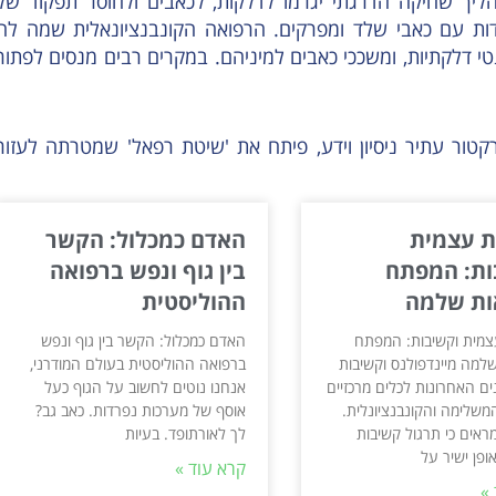
יך שחיקה הדרגתי יגרמו לדלקות, לכאבים ולחוסר תפקוד של
דדות עם כאבי שלד ומפרקים. הרפואה הקונבנציונאלית שמה לה
י דלקתיות, ומשככי כאבים למיניהם. במקרים רבים מנסים לפתור
קטור עתיר ניסיון וידע, פיתח את 'שיטת רפאל' שמטרתה לעזור
ת עצמית
האדם כמכלול: הקשר
ות: המפתח
בין גוף ונפש ברפואה
ות שלמה
ההוליסטית
צמית וקשיבות: המפתח
האדם כמכלול: הקשר בין גוף ונפש
למה מיינדפולנס וקשיבות
ברפואה ההוליסטית בעולם המודרני,
ם האחרונות לכלים מרכזיים
אנחנו נוטים לחשוב על הגוף כעל
משלימה והקונבנציונלית.
אוסף של מערכות נפרדות. כאב גב?
ראים כי תרגול קשיבות
לך לאורתופד. בעיות
פן ישיר על
קרא עוד »
»