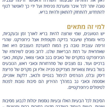
לאזן את החוליות שבעמוד השדרה ולאפשר זרימה עצבית
טובה יותר לכל איבר ומערכת פנימית ועל ידי כך לאפשר לגוף
להתחדש, להתחזק להתאזן ולהיות בריא.
למי זה מתאים
יש הטוענים, שמי שרוצה להיות בריא לאורך זמן ובעקביות,
כדאי ומומלץ שיעבור בדיקה תקופתית אצל כירופרקט. שהרי
זרימה עצבית טובה בין המוח למערכת העצבים היא זאת
שאחראית על רמת הבריאות שלנו. לרוב פונים לשירותיו של
הכירופרקט במקרים של כאבים בגב וכאבי צוואר, עקמת, כאבי
ברכיים ועוד. גם מצבים של סחרחורות וכאבי ראש, הנובעים
בשל בעיות צוואריות מצדיקים פנייה אליו וכן מקרים של פריצת
דיסק ובלט, הגורמים לנימול בגפיים ולכאב. דלקות אוזניים,
אסטמה וכאבי גב במהלך ההיריון הם סיבות טובות לפנות
לטיפולים כירופרקטיים.
הסיבות לכל הבעיות האלו ובעיות נוספות יכולות לנבוע מסיבות
שונות. בעיות בעמוד השדרה מקורן בסיבות רבות ומגוונות –