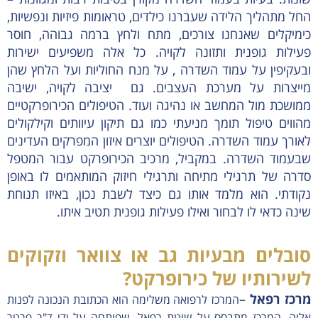
החל מתהליך הלידה שעברנו כילדים, טראומות פיזיות ונפשיות,
כימיקלים שאנחנו צורכים, מתח ולחץ ברמה גבוהה, חוסר
פעילות גופנית ותזונה לקויה. כל אלה משפיעים ישירות
ובעקיפין על עמוד השדרה , על מנח החוליות ועל הלחץ שהן
מייצרות על מערכת העצבים. גם יציבה לקויה, ישיבה
ממושכת מול המחשב או נהיגה ועוד. הטיפולים הכירופרקטיים
מהווים טיפול תומך מניעתי כמו גם תיקון עיוותים וקילקולים
לאורך עמוד השדרה. הטיפולים יוצרים איזון המפרקים העדינים
שבעמוד השדרה. במקביל, מרכיב הכירופרקט עבור המטפל
סדרה של תרגילי מתיחה ותרגילי חיזוק המותאמים לו באופן
נקודתי. הוא מלמד אותו גם כיצד לשבת נכון, באיזו תנוחת
שינה כדאי לו לבחור ואילו פעילות גופנית תטיב איתו.
סובלים מבעיות גב או צוואר וזקוקים
לשירותיו של כירופרקט?
מרכז רפאל
–
המרכז לרפואה משלימה הוא הכתובת הנכונה לפנות
אליה. המרכז מתבסס על שיטת רפאל, שפותחה על ידי ד"ר פרטר