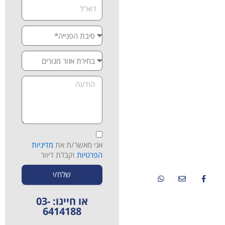
נשמח לעזור לכם להתחיל את
הדרך לריפוי טבעי ובריא יותר.
אם אתם מתמודדים עם כאבים,
מחלות כרוניות או מחפשים
אלטרנטיבה לטיפולים פולשניים
ותרופתיים – אנחנו כאן
בשבילכם. צרו איתנו קשר
לתיאום פגישת ייעוץ ראשונית
ללא התחייבות, וגלו איך מרכז
רפאל יכול לעזור גם לכם.
ברזאני 4 רמת אביב ג'-
תל אביב
אני מאשר/ת את
מדיניות
08:00-13:00
הפרטיות
וקבלת דיוור
03-6414188
שלח/י
או חייגו: 03-
6414188